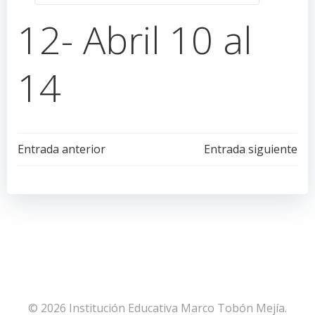
12- Abril 10 al
14
Navegación
Navegación
Entrada anterior
Entrada siguiente
de
de
entradas
entradas
© 2026 Institución Educativa Marco Tobón Mejía.