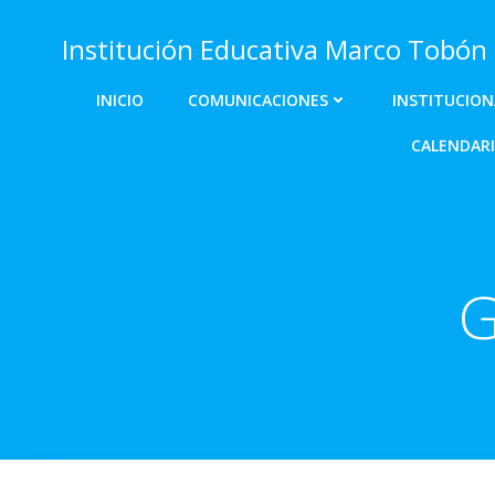
Saltar
al
Institución Educativa Marco Tobón
contenido
INICIO
COMUNICACIONES
INSTITUCION
CALENDARI
G