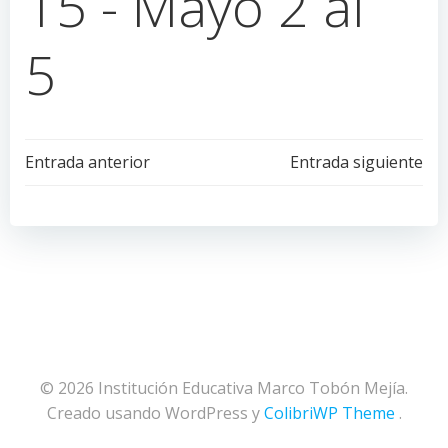
15 - Mayo 2 al
5
Navegación
Navegación
Entrada anterior
Entrada siguiente
de
de
entradas
entradas
© 2026 Institución Educativa Marco Tobón Mejía.
Creado usando WordPress y
ColibriWP Theme
.