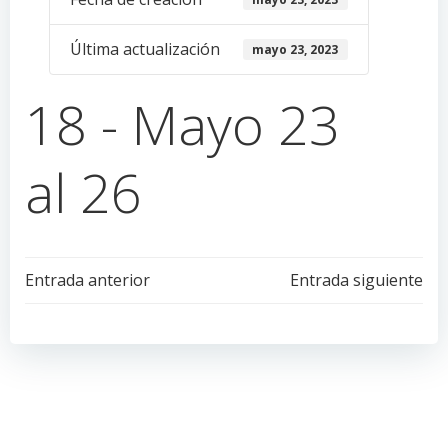
Última actualización
mayo 23, 2023
18 - Mayo 23
al 26
Navegación
Navegación
Entrada anterior
Entrada siguiente
de
de
entradas
entradas