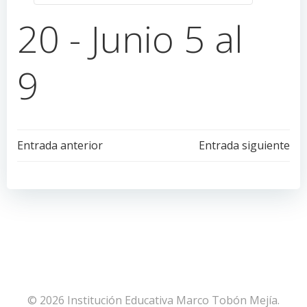
20 - Junio 5 al
9
Navegación
Navegación
Entrada anterior
Entrada siguiente
de
de
entradas
entradas
© 2026 Institución Educativa Marco Tobón Mejía.