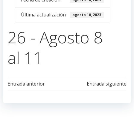
Última actualización
agosto 10, 2023
26 - Agosto 8
al 11
Navegación
Navegación
Entrada anterior
Entrada siguiente
de
de
entradas
entradas