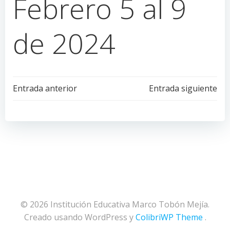
Febrero 5 al 9
de 2024
Navegación
Navegación
Entrada anterior
Entrada siguiente
de
de
entradas
entradas
© 2026 Institución Educativa Marco Tobón Mejía.
Creado usando WordPress y
ColibriWP Theme
.