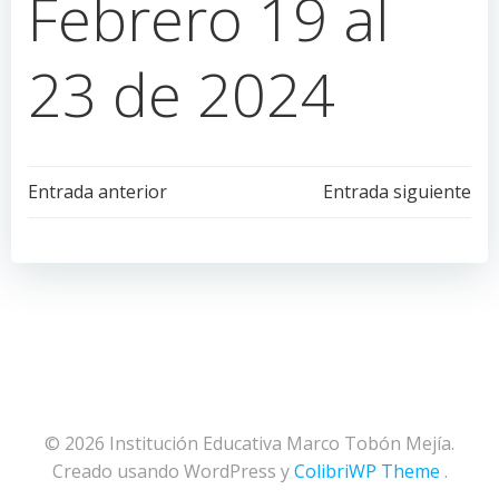
Febrero 19 al
23 de 2024
Navegación
Navegación
Entrada anterior
Entrada siguiente
de
de
entradas
entradas
© 2026 Institución Educativa Marco Tobón Mejía.
Creado usando WordPress y
ColibriWP Theme
.