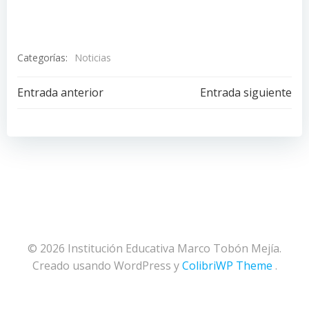
Categorías:
Noticias
Navegación
Navegación
Entrada anterior
Entrada siguiente
de
de
entradas
entradas
© 2026 Institución Educativa Marco Tobón Mejía.
Creado usando WordPress y
ColibriWP Theme
.