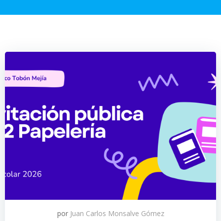
por
Juan Carlos Monsalve Gómez