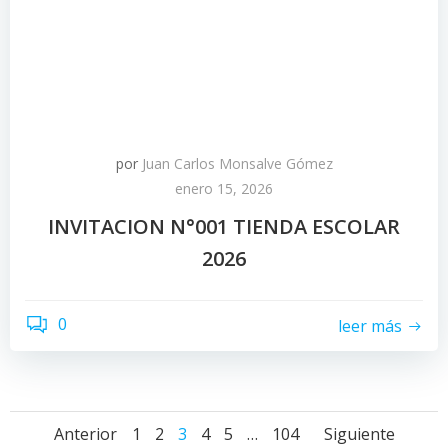
por
Juan Carlos Monsalve Gómez
enero 15, 2026
INVITACION N°001 TIENDA ESCOLAR
2026
0
leer más
Navegación
Navegación
Naveg
Página
Página
Página
Página
Página
Página
Anterior
1
2
3
4
5
…
104
Siguiente